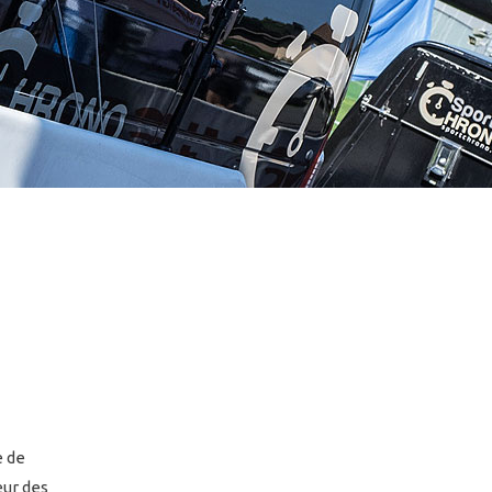
e de
ur des