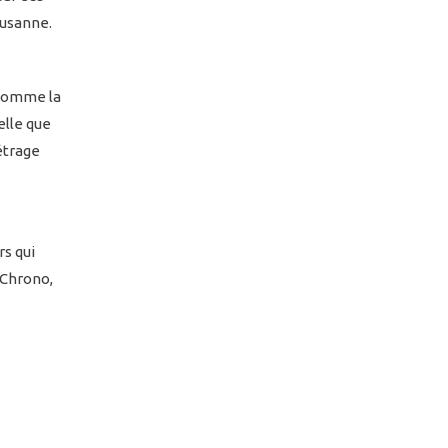
ausanne.
 comme la
elle que
étrage
s qui
tChrono,