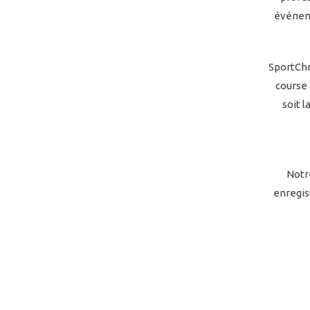
événeme
SportChr
course 
soit 
Notr
enregis