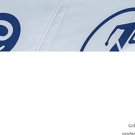
Grâ
profe