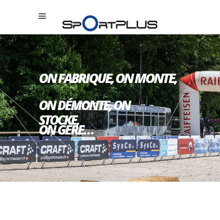
ON FABRIQUE, ON MONTE,
ON DÉMONTE, ON
STOCKE,
ON GÈRE…